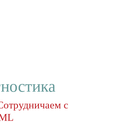
гностика
 Сотрудничаем с
EML