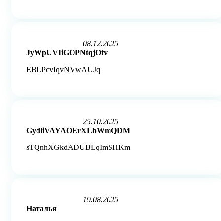
08.12.2025
Rated
JyWpUVIiGOPNtqjOtv
2
out
EBLPcvIqvNVwAUJq
of
5
25.10.2025
Rated
GydliVAYAOErXLbWmQDM
3
out
sTQnhXGkdADUBLqImSHKm
of
5
19.08.2025
Rated
Наталья
5
out