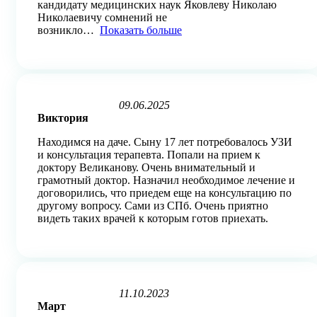
кандидату медицинских наук Яковлеву Николаю
Николаевичу сомнений не
возникло
Показать больше
09.06.2025
Rated
Виктория
5
out
Находимся на даче. Сыну 17 лет потребовалось УЗИ
of
и консультация терапевта. Попали на прием к
5
доктору Великанову. Очень внимательный и
грамотный доктор. Назначил необходимое лечение и
договорились, что приедем еще на консультацию по
другому вопросу. Сами из СПб. Очень приятно
видеть таких врачей к которым готов приехать.
11.10.2023
Rated
Март
5