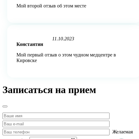
out
Мой второй отзыв об этом месте
of
5
11.10.2023
Rated
Константин
5
out
Мой первый отзыв о этом чудном медцентре в
of
Кировске
5
Записаться на прием
Желаемая