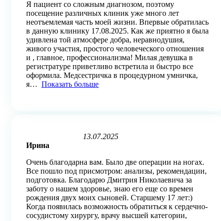
Я пациент со сложным диагнозом, поэтому
of
посещение различных клиник уже много лет
5
неотъемлемая часть моей жизни. Впервые обратилась
в данную клинику 17.08.2025. Как же приятно я была
удивлена той атмосфере добра, неравнодушия,
живого участия, простого человеческого отношения
и , главное, профессионализма! Милая девушка в
регистратуре приветливо встретила и быстро все
оформила. Медсестричка в процедурном умничка,
я
Показать больше
13.07.2025
Rated
Ирина
5
out
Очень благодарна вам. Было две операции на ногах.
of
Все пошло под присмотром: анализы, рекомендации,
5
подготовка. Благодарю Дмитрия Николаевича за
заботу о нашем здоровье, знаю его еще со времен
рождения двух моих сыновей. Старшему 17 лет:)
Когда появилась возможность обратиться к сердечно-
сосудистому хирургу, врачу высшей категории,