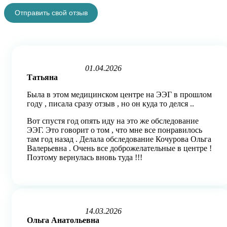
Отправить свой отзыв
01.04.2026
Rated
Татьяна
5
out
Была в этом медицинском центре на ЭЭГ в прошлом
of
году , писала сразу отзыв , но он куда то делся ..
5
Вот спустя год опять иду на это же обследование
ЭЭГ. Это говорит о том , что мне все понравилось
там год назад . Делала обследование Кочурова Ольга
Валерьевна . Очень все доброжелательные в центре !
Поэтому вернулась вновь туда !!!
14.03.2026
Rated
Ольга Анатольевна
5