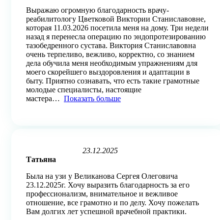
out
Выражаю огромную благодарность врачу-
of
реабилитологу Цветковой Виктории Станиславовне,
5
которая 11.03.2026 посетила меня на дому. Три недели
назад я перенесла операцию по эндопротезированию
тазобедренного сустава. Виктория Станиславовна
очень терпеливо, вежливо, корректно, со знанием
дела обучила меня необходимым упражнениям для
моего скорейшего выздоровления и адаптации в
быту. Приятно сознавать, что есть такие грамотные
молодые специалисты, настоящие
мастера
Показать больше
23.12.2025
Rated
Татьяна
5
out
Была на узи у Великанова Сергея Олеговича
of
23.12.2025г. Хочу выразить благодарность за его
5
профессионализм, внимательное и вежливое
отношение, все грамотно и по делу. Хочу пожелать
Вам долгих лет успешной врачебной практики.